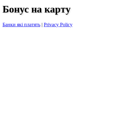
Бонус на карту
Банки які платять
|
Privacy Policy